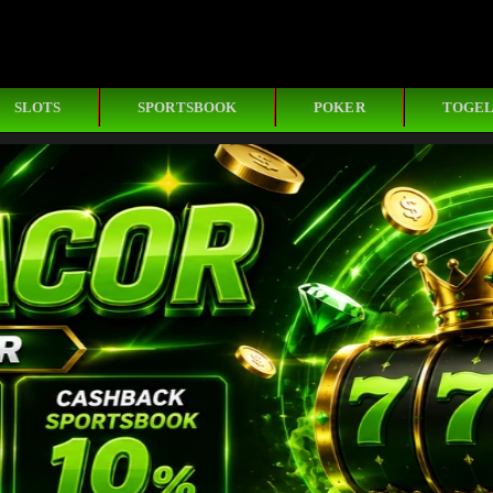
SLOTS
SPORTSBOOK
POKER
TOGE