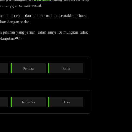
 mengejar sensasi sesaat.
n lebih cepat, dan pola permainan semakin terbaca.
ukan dengan sadar.
n pikiran yang jernih. Jalan sunyi itu mungkin tidak
kelanjutan🎮✨.
Permata
Panin
JeniusPay
Doku