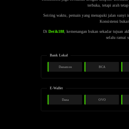
terbuka, tetapi arah tet
Seiring waktu, pemain yang menapaki jalan sunyi i
Konsistensi bukan
Di
Detik188
, kemenangan bukan sekadar tujuan akhir
selalu ramai 
Bank Lokal
Danamon
BCA
E-Wallet
Dana
OVO