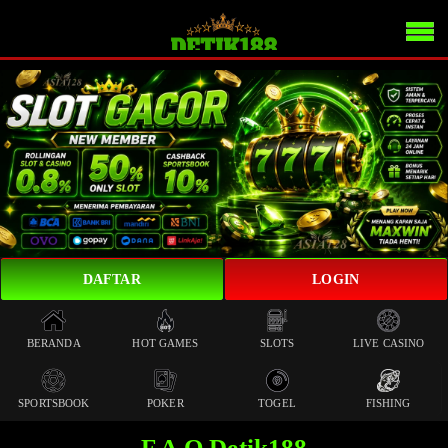
Tentang Kami
Author
Panduan Bermain
F.A.Q
DAFTAR
LOGIN
BERANDA
HOT GAMES
SLOTS
LIVE CASINO
SPORTSBOOK
POKER
TOGEL
FISHING
F.A.Q Detik188